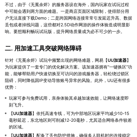
不过，由于《无冕余烬》的服务器设在海外，国内玩家在试玩过程
中可能会遇到两方面的难题。一是商店页面区域限制，使得部分用
户无法直接下载Demo；二是跨国网络连接常常引发延迟升高、数据
丢包或者掉线问题，这些都对2.5D动作网游的操作体验造成明显影
响。要想顺利畅玩试玩版，提升网络质量成为必不可少的一步。
二. 用加速工具突破网络障碍
针对《无冕余烬》试玩中频繁出现的网络难题，网易【
UU加速器
】
为玩家提供了一套专门的优化解决方案。该加速器拥有“一键换区”功
能，能够帮助用户快速切换至可访问的游戏服务器，轻松绕过锁区
阻碍，同时降低因IP变动导致账号异常的风险。此外，UU还有很多
优势：
玩家可参与免费试用，亲身体验其卓越加速效能，让网络速度即
刻飞升。
【
UU加速器
】依托高速专线，可为中部地区玩家平均减少10-15
毫秒延迟，东北地区则可削减12-20毫秒，尤其适合网络条件较差
的区域。
【
UU加速器
】配备了丢包防护措施，确保多人联机时的连接稳定