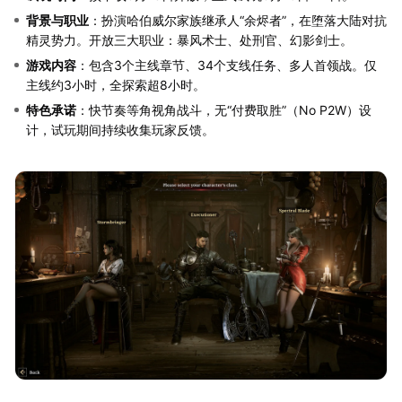
背景与职业
：扮演哈伯威尔家族继承人“余烬者”，在堕落大陆对抗
精灵势力。开放三大职业：暴风术士、处刑官、幻影剑士。
游戏内容
：包含3个主线章节、34个支线任务、多人首领战。仅
主线约3小时，全探索超8小时。
特色承诺
：快节奏等角视角战斗，无“付费取胜”（No P2W）设
计，试玩期间持续收集玩家反馈。