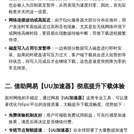
也会被人为压制甚至暂停，从而表现为速度归零。因此，首先应
检查并关闭这一设置。
网络连接波动或高延迟
：由于Epic服务器大部分分布在海外，用
户直连时常面临延迟过高和丢包现象。尤其是在无线网络环境下
或网络高峰时段，更容易出现数据传输中断，导致下载进程频繁
停滞。
磁盘写入占用引发暂停
：一边将部分数据写入磁盘进行即时安
装。如果此时硬盘读写压力过大，客户端下载就会进入短暂的等
待状态，待写入完成后才会继续下载，这也是速度突然降为零的
常见情形。
二. 借助网易【
UU加速器
】彻底提升下载体验
面对网络的不稳定，通过网易【
UU加速器
】这类专业工具，可以显
著优化与Epic平台的连接质量，大幅提升下载流畅度。优势如下：
免费体验机制友好
：用户可领取免费试用权益，可先行感受加速
效果，满意后再决定是否继续付费。
专线节点智能提速
：【
UU加速器
】在全球部署了大量数据加速节