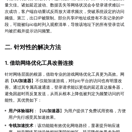
量欠佳。诸如延迟波动、数据丢失等网络状况会令登录请求难以一
次成功，客户端自动重试反而放大请求频次，突破系统设定的访问
阈值。第三，出口IP被限制。部分共享IP地址或曾有不良记录的IP
段，可能被Epic临时列入观察清单，导致该地址下的所有登录尝试
均被拦截并提示访问频繁。
二. 针对性的解决方法
1. 借助网络优化工具改善连接
针对网络层面的根源，借助专业的游戏网络优化工具更为高效。网
易【
UU加速器
】不仅能加速游戏，对Epic平台的访问也有明显改
善。通过其专属高速通道，登录请求能以更低的延迟直达服务器，
避免因超时而反复发送，从而从根本上降低被判定为频繁访问的可
能性。其优势如下：
用户体验福利
：【
UU加速器
】为用户提供了免费试用资格，方便
用户先行感受其加速效果。
专线加速技术
：该功能能有效优化网络路径，显著提升响应速
度。对于网络基础设施相对薄弱的地区，延迟降低效果尤为明