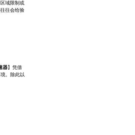
户区域限制或
境往往会给验
速器
】凭借
环境。除此以