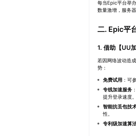
每当Epic平台举
数量激增，服务
二. Epi
1. 借助【
UU
若因网络波动造成
势：
免费试用
：可
专线加速服务
提升登录速度
智能抗丢包技
性。
专利级加速算