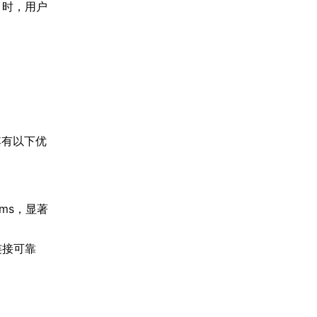
）时，用户
其有以下优
。
ms，显著
连接可靠