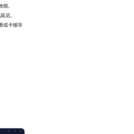
效能。
戏延迟。
断或卡顿等