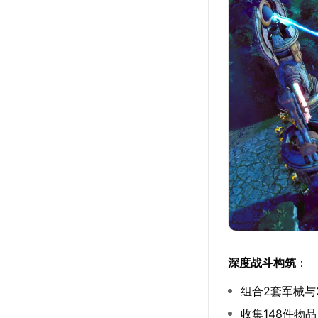
深度战斗构筑
：
组合2套军械与
收集148件物品