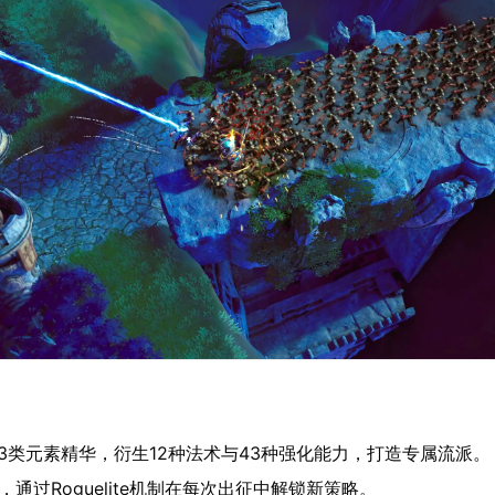
3类元素精华，衍生12种法术与43种强化能力，打造专属流派。
，通过Roguelite机制在每次出征中解锁新策略。