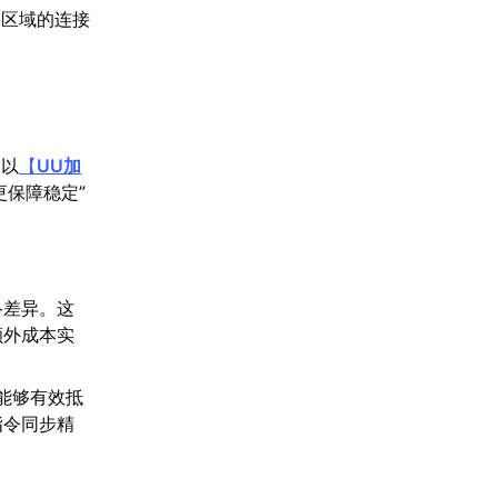
务区域的连接
。以
【
UU加
保障稳定”
络差异。这
额外成本实
能够有效抵
指令同步精