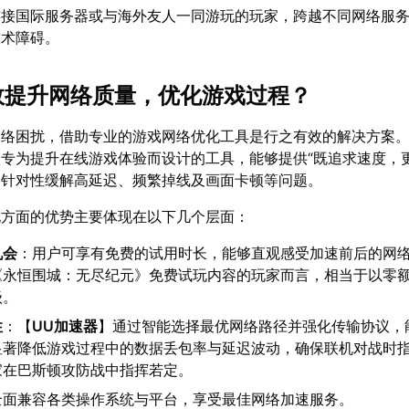
连接国际服务器或与海外友人一同游玩的玩家，跨越不同网络服
技术障碍。
有效提升网络质量，优化游戏过程？
网络困扰，借助专业的游戏网络优化工具是行之有效的解决方案
专为提升在线游戏体验而设计的工具，能够提供“既追求速度，更
，针对性缓解高延迟、频繁掉线及画面卡顿等问题。
化方面的优势主要体现在以下几个层面：
机会
：用户可享有免费的试用时长，能够直观感受加速前后的网
《永恒围城：无尽纪元》免费试玩内容的玩家而言，相当于以零
级。
性
：【
UU加速器
】通过智能选择最优网络路径并强化传输协议，
显著降低游戏过程中的数据丢包率与延迟波动，确保联机对战时
家在巴斯顿攻防战中指挥若定。
全面兼容各类操作系统与平台，享受最佳网络加速服务。