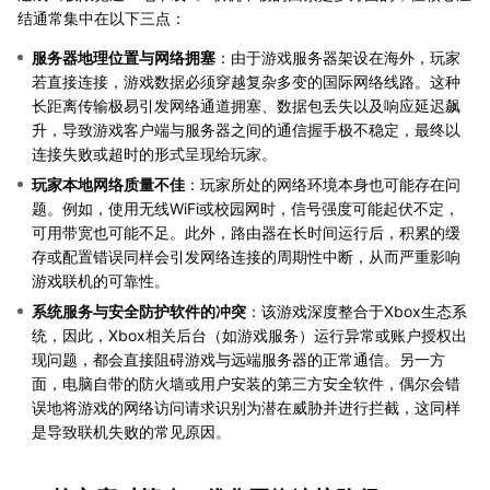
结通常集中在以下三点：
服务器地理位置与网络拥塞
：由于游戏服务器架设在海外，玩家
若直接连接，游戏数据必须穿越复杂多变的国际网络线路。这种
长距离传输极易引发网络通道拥塞、数据包丢失以及响应延迟飙
升，导致游戏客户端与服务器之间的通信握手极不稳定，最终以
连接失败或超时的形式呈现给玩家。
玩家本地网络质量不佳
：玩家所处的网络环境本身也可能存在问
题。例如，使用无线WiFi或校园网时，信号强度可能起伏不定，
可用带宽也可能不足。此外，路由器在长时间运行后，积累的缓
存或配置错误同样会引发网络连接的周期性中断，从而严重影响
游戏联机的可靠性。
系统服务与安全防护软件的冲突
：该游戏深度整合于Xbox生态系
统，因此，Xbox相关后台（如游戏服务）运行异常或账户授权出
现问题，都会直接阻碍游戏与远端服务器的正常通信。另一方
面，电脑自带的防火墙或用户安装的第三方安全软件，偶尔会错
误地将游戏的网络访问请求识别为潜在威胁并进行拦截，这同样
是导致联机失败的常见原因。