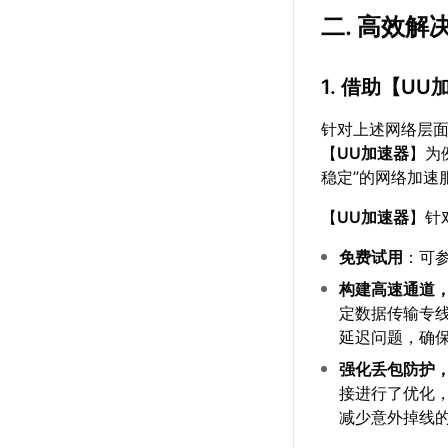
二. 高效
1. 借助【
UU
针对上述网络层
【
UU加速器
】为
稳定”的网络加速
【
UU加速器
】针
免费试用
：可
构建高速通道
定数据传输专
延迟问题，确
强化丢包防护
接进行了优化
减少意外掉线