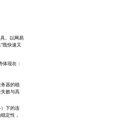
工具。以网易
“既快速又
势体现在：
。
服务器的稳
接失败与高
络）下的连
的稳定性，