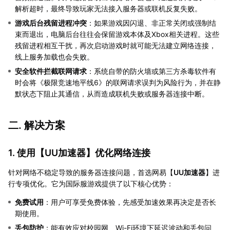
解析超时，最终导致玩家无法接入服务器或联机反复失败。
游戏后台残留进程冲突
：如果游戏因闪退、非正常关闭或强制结
束而退出，电脑后台往往会保留游戏本体及Xbox相关进程。这些
残留进程相互干扰，再次启动游戏时就可能无法建立网络连接，
线上服务加载也会失败。
安全软件拦截联网请求
：系统自带的防火墙或第三方杀毒软件有
时会将《极限竞速地平线6》的联网请求误判为风险行为，并在静
默状态下阻止其通信，从而造成联机失败或服务器连接中断。
二. 解决方案
1. 使用【
UU加速器
】优化网络连接
针对网络不稳定导致的服务器连接问题，首选网易【
UU加速器
】进
行专项优化。它为国际服游戏提供了以下核心优势：
免费试用
：用户可享受免费体验，先感受加速效果再决定是否长
期使用。
丢包防护
：能有效应对校园网、Wi-Fi环境下延迟波动和丢包问