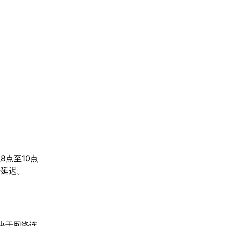
点至10点
少延迟。
决于网络连