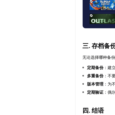
三. 存档备
无论选择哪种备
定期备份
：建
多重备份
：不
版本管理
：为
定期验证
：偶
四. 结语