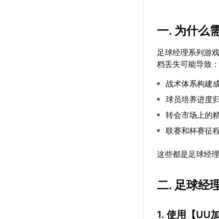
一. 为什
足球经理系列游
档丢失可能导致
战术体系构建
球员培养进度
转会市场上的
联赛和杯赛征
这些都是足球经
二. 足球经
1. 使用【
UU