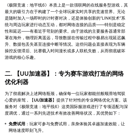
《极限竞速：地平线6》本质上是一款强联网的在线服务型游戏，其
最大的吸引力在于构建了一个全球玩家实时共享的竞速世界。无论
是随时加入一场即时的计时赛对决，还是体验创新的“LINK技术”系
统与周边玩家进行动态互动，都对网络连接的品质——特别是稳定
性和延迟——有着近乎苛刻的要求。由于游戏的主要服务器通常部
署在海外，物理距离遥远，导致数据在传输过程中极易出现延迟飙
升、数据包丢失甚至连接中断等情况。这些问题会直接表现为车辆
操控反馈滞后、比赛载入时间漫长或多人联机失败，从而彻底破坏
游戏的核心乐趣。
二. 【
UU加速器
】：专为赛车游戏打造的网络
优化利器
为了彻底解决上述网络瓶颈，确保每一位玩家都能丝般顺滑地驾驭
心爱的座驾，【
UU加速器
】提供了针对性的专业网络优化方案。该
服务对《极限竞速：地平线6》这类国际服游戏进行了专项适配与深
度调优，通过一系列先进技术有效改善网络状况，其优势如下：
免费试用
：玩家可参与免费试用，亲身体验其卓越加速效能，让
网络速度即刻飞升。