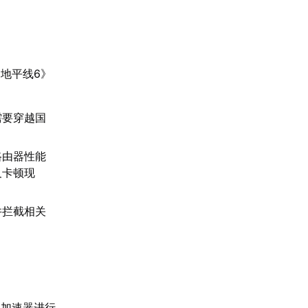
地平线6》
需要穿越国
路由器性能
及卡顿现
并拦截相关
业加速器进行