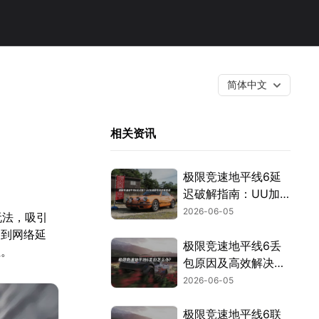
简体中文
！
相关资讯
极限竞速地平线6延
迟破解指南：UU加
速一步到位！
2026-06-05
玩法，吸引
遇到网络延
极限竞速地平线6丢
性。
包原因及高效解决方
案详解！
2026-06-05
极限竞速地平线6联