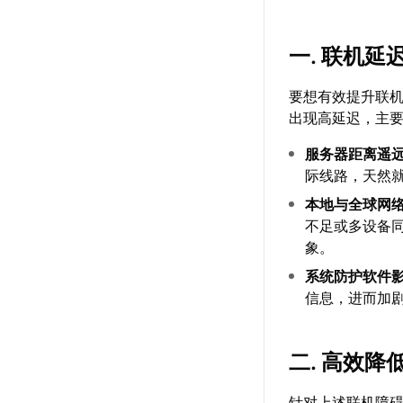
一. 联机
要想有效提升联
出现高延迟，主
服务器距离遥
际线路，天然
本地与全球网
不足或多设备
象。
系统防护软件
信息，进而加
二. 高效
针对上述联机障