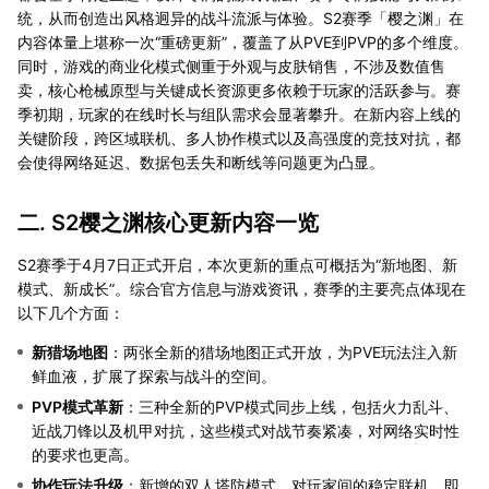
统，从而创造出风格迥异的战斗流派与体验。S2赛季「樱之渊」在
内容体量上堪称一次“重磅更新”，覆盖了从PVE到PVP的多个维度。
同时，游戏的商业化模式侧重于外观与皮肤销售，不涉及数值售
卖，核心枪械原型与关键成长资源更多依赖于玩家的活跃参与。赛
季初期，玩家的在线时长与组队需求会显著攀升。在新内容上线的
关键阶段，跨区域联机、多人协作模式以及高强度的竞技对抗，都
会使得网络延迟、数据包丢失和断线等问题更为凸显。
二. S2樱之渊核心更新内容一览
S2赛季于4月7日正式开启，本次更新的重点可概括为“新地图、新
模式、新成长”。综合官方信息与游戏资讯，赛季的主要亮点体现在
以下几个方面：
新猎场地图
：两张全新的猎场地图正式开放，为PVE玩法注入新
鲜血液，扩展了探索与战斗的空间。
PVP模式革新
：三种全新的PVP模式同步上线，包括火力乱斗、
近战刀锋以及机甲对抗，这些模式对战节奏紧凑，对网络实时性
的要求也更高。
协作玩法升级
：新增的双人塔防模式，对玩家间的稳定联机、即