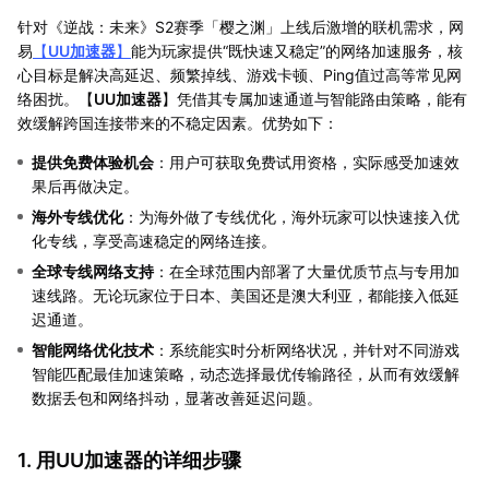
针对《逆战：未来》S2赛季「樱之渊」上线后激增的联机需求，网
易
【
UU加速器
】
能为玩家提供“既快速又稳定”的网络加速服务，核
心目标是解决高延迟、频繁掉线、游戏卡顿、Ping值过高等常见网
络困扰。【
UU加速器
】凭借其专属加速通道与智能路由策略，能有
效缓解跨国连接带来的不稳定因素。优势如下：
提供免费体验机会
：用户可获取免费试用资格，实际感受加速效
果后再做决定。
海外专线优化
：为海外做了专线优化，海外玩家可以快速接入优
化专线，享受高速稳定的网络连接。
全球专线网络支持
：在全球范围内部署了大量优质节点与专用加
速线路。无论玩家位于日本、美国还是澳大利亚，都能接入低延
迟通道。
智能网络优化技术
：系统能实时分析网络状况，并针对不同游戏
智能匹配最佳加速策略，动态选择最优传输路径，从而有效缓解
数据丢包和网络抖动，显著改善延迟问题。
1. 用UU加速器的详细步骤