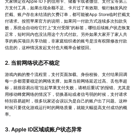
大家绑定在Apple ID下的信用卡、储蓄卡或者微信、支付宝等第三
方支付工具，如果出现余额不足、卡片过了有效期、银行触发风控
拦截、账户存在未结清的欠费订单，都可能被App Store临时拦截支
付请求。按照苹果官方的说明，如果同一付款方式连续多次扣款失
败，系统会自动给它打上“支付受限”的标签，哪怕后续账户状态恢复
正常，短时间内也没法用这个方式付款。另外如果大家开了家人共
享的购买项目共享功能，非家庭组织者的账号是没有权限修改付款
信息的，这种情况发起支付也大概率会被驳回。
2. 当前网络状态不稳定
游戏内购的整个流程里，支付页面加载、身份校验、支付结果回调
每一步都需要稳定的网络支撑。如果当前网络延迟过高、丢包率超
标，就很容易出现“拉起苹果支付失败，请稍后重试”的报错。尤其是
用移动蜂窝网络的情况下，切换基站或者信号弱的时候，支付请求
特别容易超时，很多玩家还会误以为是自己的账户出了问题。这种
时候只要优化游戏运行时的网络质量，就能大幅提高支付成功的概
率。
3. Apple ID区域或账户状态异常