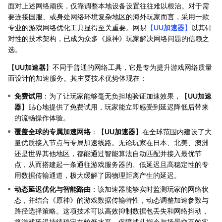
面对上述网络顽疾，仅靠调整本地设备设置往往难以根治。对于需
要连接国服、或身处网络环境复杂地区的海外玩家而言，采用一款
专业的游戏网络优化工具显得至关重要。网易
【
UU加速器
】
以其针
对性的技术架构，已成为众多《原神》玩家解决网络问题的信赖之
选。
【
UU加速器
】不同于普通的网络工具，它是专为提升游戏网络质量
而设计的加速服务。其主要技术优势体现在：
免费试用
：为了让玩家能够毫无负担地验证加速效果，【
UU加速
器
】贴心地提供了免费试用，玩家能立即感受到延迟降低后带来
的流畅操作体验。
覆盖全球的专属加速网络
：【
UU加速器
】在全球范围内建设了大
量优质接入节点与专属加速线路。无论玩家在日本、北美、澳洲
还是世界其他地区，都能通过智能算法自动匹配并接入最优节
点，从而搭建起一条通往游戏服务器的、低延迟且高稳定性的专
用数据传输通道，极大缓解了因物理距离产生的延迟。
动态延迟优化与智能路由
：该加速器能够实时监测玩家的网络状
态，并结合《原神》的游戏数据传输特性，动态调整加速参数与
路径选择策略。这项技术可以高效抑制数据包丢失和网络抖动，
将游戏延迟持续稳定在较低水平，保障战斗指令与场景交互的实