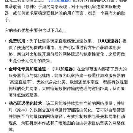
显著改善《原神》手游的网络表现，对于海外玩家连接国服服务
器，或任何追求更稳定联机体验的用户而言，都是一个强有力的助
手。
它的核心优势主要包含以下几点：
免费试用
：为了让更多玩家直观感受加速效果，【
UU加速器
】提
供了便捷的免费试用通道。用户可以通过官方平台获取试用资
格，亲自对比加速开启前后的网络延迟与稳定性变化，之后再做
出是否长期使用的决策。
全球化专属加速通道
：【
UU加速器
】在全球范围内部署了庞大的
服务器节点与优化线路，能够为玩家搭建一条通往游戏服务器的
“高速直通车”。无论您身处北美、欧洲还是东南亚，都能有效规避
拥堵的公共网络，大幅缩短数据传输的物理与逻辑距离，从而显
著降低游戏延迟。
动态延迟优化技术
：该工具能够持续监控当前的网络质量，并针
对《原神》的数据交互特点进行智能路由优化。它可以自动筛选
并切换至当前最优的网络路径，有效抑制数据包丢失和网络抖动
现象，为联机副本作战和广袤地图的自由探索提供坚实的网络保
障。