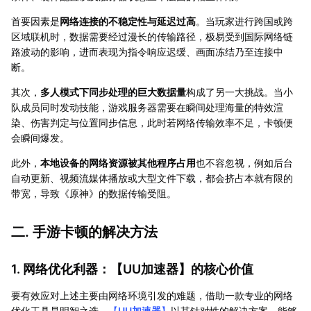
首要因素是
网络连接的不稳定性与延迟过高
。当玩家进行跨国或跨
区域联机时，数据需要经过漫长的传输路径，极易受到国际网络链
路波动的影响，进而表现为指令响应迟缓、画面冻结乃至连接中
断。
其次，
多人模式下同步处理的巨大数据量
构成了另一大挑战。当小
队成员同时发动技能，游戏服务器需要在瞬间处理海量的特效渲
染、伤害判定与位置同步信息，此时若网络传输效率不足，卡顿便
会瞬间爆发。
此外，
本地设备的网络资源被其他程序占用
也不容忽视，例如后台
自动更新、视频流媒体播放或大型文件下载，都会挤占本就有限的
带宽，导致《原神》的数据传输受阻。
二. 手游卡顿的解决方法
1. 网络优化利器：【
UU加速器
】的核心价值
要有效应对上述主要由网络环境引发的难题，借助一款专业的网络
优化工具是明智之选。
【
UU加速器
】
以其针对性的解决方案，能够