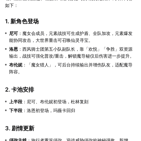
如下：
1. 新角色登场
尼可
：魔女会成员，元素战技可生成护盾、全队加攻，元素爆发
能协同攻击，大世界重击可召唤仙灵寻宝。
洛恩
：西风骑士团第五小队副队长，靠「欢悦」「争胜」双资源
输出，战技可强化普攻/重击，解锁魔导秘仪后伤害进一步提升。
布伦妮
：「魔女猎人」，可后台持续输出并增伤队友，适配魔导
阵容。
2. 卡池安排
上半段
：尼可、布伦妮初登场，杜林复刻
下半段
：洛恩初登场，玛薇卡回归
3. 剧情更新
须弥主线
：旅行者重返须弥，迎战威胁须弥的神秘强敌，新增