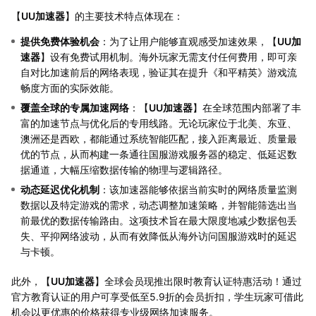
【
UU加速器
】的主要技术特点体现在：
提供免费体验机会
：为了让用户能够直观感受加速效果，【
UU加
速器
】设有免费试用机制。海外玩家无需支付任何费用，即可亲
自对比加速前后的网络表现，验证其在提升《和平精英》游戏流
畅度方面的实际效能。
覆盖全球的专属加速网络
：【
UU加速器
】在全球范围内部署了丰
富的加速节点与优化后的专用线路。无论玩家位于北美、东亚、
澳洲还是西欧，都能通过系统智能匹配，接入距离最近、质量最
优的节点，从而构建一条通往国服游戏服务器的稳定、低延迟数
据通道，大幅压缩数据传输的物理与逻辑路径。
动态延迟优化机制
：该加速器能够依据当前实时的网络质量监测
数据以及特定游戏的需求，动态调整加速策略，并智能筛选出当
前最优的数据传输路由。这项技术旨在最大限度地减少数据包丢
失、平抑网络波动，从而有效降低从海外访问国服游戏时的延迟
与卡顿。
此外，【
UU加速器
】全球会员现推出限时教育认证特惠活动！通过
官方教育认证的用户可享受低至5.9折的会员折扣，学生玩家可借此
机会以更优惠的价格获得专业级网络加速服务。