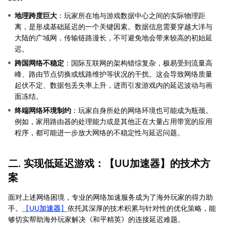
地理跨度巨大
：玩家所在地与游戏数据中心之间的实际物理距
离，是形成基础延迟的一个关键因素。数据信息需要穿越大洋与
大陆的广域网，传输链路漫长，不可避免地会带来较高的初始延
迟。
跨国网络不稳定
：国际互联网的架构错综复杂，极易受到流量高
峰、路由节点切换或线路维护等状况的干扰。这会导致网络质量
起伏不定、数据包丢失率上升，进而引发游戏内的延迟波动与画
面冻结。
终端网络环境制约
：玩家自身所处的网络环境也可能成为瓶颈。
例如，家用路由器的处理能力或是其他正在大量占用带宽的应用
程序，都可能进一步放大网络的不稳定性与延迟问题。
二. 实现低延迟游戏：【
UU加速器
】的技术方
案
面对上述网络困境，专业的网络加速服务成为了海外玩家的得力助
手。
【
UU加速器
】
依托其深厚的技术积累与针对性的优化策略，能
够切实帮助海外玩家解决《和平精英》的连接延迟难题。