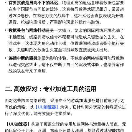
首要挑战是居高不下的延迟
。物理距离的遥远意味着数据包需要
在多个国际节点间长途跋涉，这直接导致游戏延迟飙升，常常超
过200毫秒。在瞬息万变的战局中，这种延迟会直接表现为开镜
迟缓、枪械响应滞后，严重影响玩家的操作与胜负。
数据丢包与网络抖动
是另一大痛点。复杂的国际网络环境充满了
不确定性，线路拥堵或信号不稳都可能造成关键数据的丢失。在
游戏中，这体现为角色动作卡顿、位置瞬间移动或者指令执行失
败，关键时刻的数据丢失甚至可能导致直接被淘汰出局。
连接中断的困扰
则最为影响体验。不稳定的网络链路可能导致游
戏进程突然终止，这不仅中断了自己的沉浸式体验，也给并肩作
战的队友带来了麻烦。
二. 高效应对：专业加速工具的运用
面对这些跨国网络难题，采用专业的游戏加速服务是目前最为行之
有效的策略。以
【
UU加速器
】
为例，它针对海外玩家的特殊需求进
行了深度优化，能有效提升连接质量。
【
UU加速器
】构建了覆盖全球的专用加速网络与海量接入节点。无
论玩家位于北美、欧洲、东南亚还是大洋洲，都能通过其智能路由