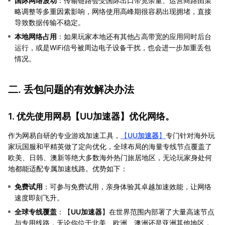
国际网络波动
：传输链路会受国际出口带宽余量、运营商路由策
略调整等多重因素影响，网络使用高峰期很容易出现拥堵，直接
导致数据传输不稳定。
本地网络占用
：如果玩家本地还有其他占高带宽的应用同时后台
运行，或是WiFi信号被周边电子设备干扰，也会进一步加重丢包
情况。
二. 丢包问题的有效解决办法
1. 优先使用网易【
UU加速器
】优化网络。
作为网易自研的专业游戏加速工具，
【
UU加速器
】
专门针对海外玩
家玩国服和平精英做了定向优化，全球布局的海量专线节点覆盖了
欧美、日韩、澳新等绝大多数海外热门旅居地区，无论玩家身处何
地都能适配专属加速线路。优势如下：
免费试用
：可参与免费试用，亲身体验其卓越加速效能，让网络
速度即刻飞升。
全球专线覆盖
：【
UU加速器
】在世界范围内部署了大量高速节点
与专用线路，无论你位于北美、欧洲、澳洲还是亚洲其他地区，