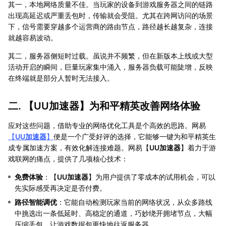
其一，本地网络质量不佳。当玩家的设备到游戏服务器之间的链路
出现高延迟或严重丢包时，传输就会受阻。尤其在跨网访问的场景
下，信号需要穿越多个运营商的路由节点，路径越长越复杂，连接
就越容易波动。
其二，服务器侧短时过载。虽说并不频繁，但在新版本上线或大型
活动开启的瞬间，巨量玩家集中涌入，服务器负载可能陡增，反映
在终端就是部分人暂时无法接入。
二. 【
UU加速器
】为和平精英改善网络体验
应对这些问题，借助专业的网络优化工具是个高效的思路。网易
【
UU加速器
】
便是一个广受好评的选择，它能够一键为和平精英生
成专属加速方案，有效化解连接难题。网易【
UU加速器
】着力于游
戏联网的痛点，提供了几项核心技术：
免费体验
：【
UU加速器
】为用户提供了零成本的试用机会，可以
先实际感受再决定是否付费。
路径智能调优
：它能自动检测玩家当前的网络状况，从众多路线
中挑选出一条低延时、高稳定的通道，巧妙绕开拥堵节点，大幅
压缩丢包，让游戏数据包更快地往返服务器。