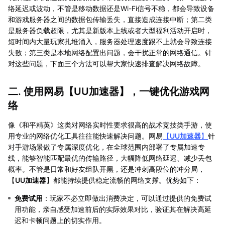
络延迟或波动，不管是移动数据还是Wi-Fi信号不稳，都会导致设备
和游戏服务器之间的数据包传输丢失，直接造成连接中断；第二类
是服务器负载超限，尤其是新版本上线或者大型福利活动开启时，
短时间内大量玩家扎堆涌入，服务器处理速度跟不上就会导致连接
失败；第三类是本地网络配置出问题，会干扰正常的网络通信。针
对这些问题，下面三个方法可以帮大家快速排查解决网络故障。
二. 使用网易【
UU加速器
】，一键优化游戏网
络
像《和平精英》这类对网络实时性要求很高的战术竞技类手游，使
用专业的网络优化工具往往能快速解决问题。网易
【
UU加速器
】
针
对手游场景做了专属深度优化，在全球范围内部署了专属加速专
线，能够智能匹配最优的传输路径，大幅降低网络延迟、减少丢包
概率。不管是日常和好友组队开黑，还是冲刺高段位的冲分局，
【
UU加速器
】都能持续提供稳定流畅的网络支撑。优势如下：
免费试用
：玩家不必立即做出消费决定，可以通过提供的免费试
用功能，亲自感受加速前后的实际效果对比，验证其在解决高延
迟和卡顿问题上的切实作用。