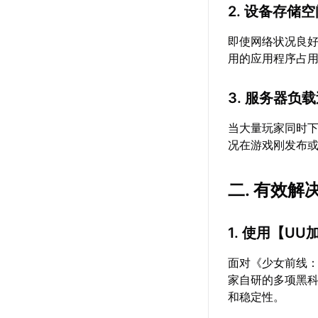
2. 设备存储
即使网络状况良
用的应用程序占
3. 服务器负
当大量玩家同时
况在游戏刚发布
二. 有效解
1. 使用【
UU
面对《少女前线
家自研的多项黑
和稳定性。