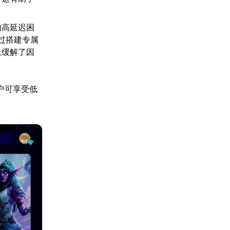
的高延迟困
过搭建专属
上缓解了因
户可享受低
。