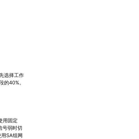
先选择工作
段的40%。
，使用固定
i信号弱时切
用SA组网