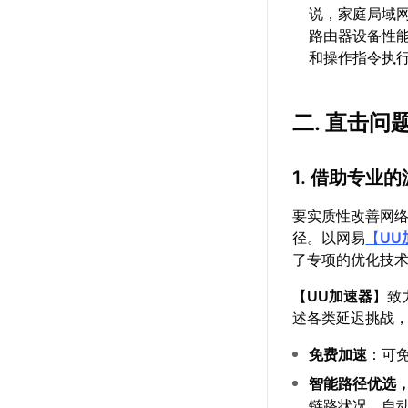
说，家庭局域网
路由器设备性
和操作指令执
二. 直击
1. 借助专业
要实质性改善网
径。以网易
【
UU
了专项的优化技
【
UU加速器
】致
述各类延迟挑战
免费加速
：可
智能路径优选
链路状况，自