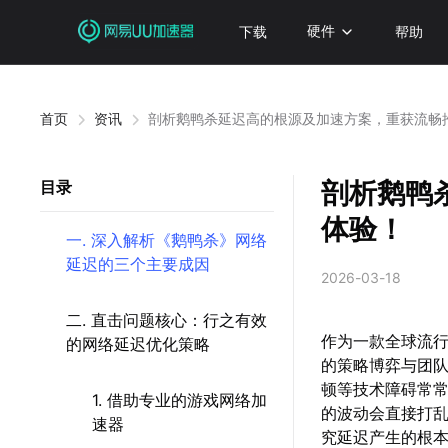
下载
硬件
帮助
首页
资讯
剖析鹅鸭杀延迟高的根源及加速方案，重获流畅
剖析鹅鸭
目录
体验！
一. 深入解析《鹅鸭杀》网络
延迟的三个主要成因
2026-03-18
二. 直击问题核心：行之有效
作为一款全球流
的网络延迟优化策略
的策略博弈与团
顿等技术障碍常
1. 借助专业的游戏网络加
的波动会直接打
速器
究延迟产生的根