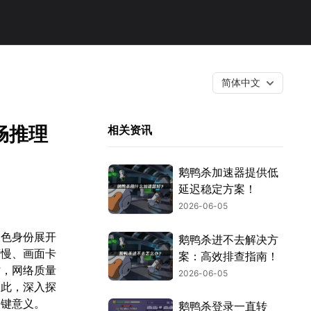
简体中文
畅推理
相关资讯
鹅鸭杀加速器提供低
延迟稳定方案！
2026-06-05
角色身份展开
鹅鸭杀进不去解决方
度慢、画面卡
案：高效排查指南！
时，网络质量
2026-06-05
因此，深入探
关键意义。
鹅鸭杀登录一直转