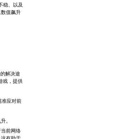
不稳、以及
迟数值飙升
接的解决途
游戏，提供
精准应对前
飞升。
析当前网络
。这有助于