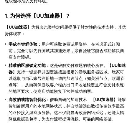
统校验标准的支付环境。
1. 为何选择【
UU加速器
】？
【
UU加速器
】为解决此类特定问题提供了针对性的技术支持，其优
势体现在：
零成本尝鲜体验
：用户可获取免费试用资格，在考虑正式订阅
前，完全可以先行测试其加速效果，亲自验证它能否成功解决商
店支付障碍。
精准的区服锁定功能
：这是破解支付难题的核心所在。【
UU加速
器
】支持一键选择并固定连接至指定的游戏服务器区域。玩家可
以选取与自己账号注册地一致的加速节点（如美洲节点、欧洲节
点等），从而确保游戏客户端的出口IP地址稳定且符合支付系统
的地区要求，使商店功能恢复正常并成功购票。
高效的线路智能优化
：借助自研的加速技术，【
UU加速器
】能够
智能诊断用户的本地网络状态，并自动筛选出数据传输效率最高
的路径接入游戏服务器。这不仅能显著改善网络延迟，还能大幅
降低数据丢包率，为支付流程提供流畅、可靠的网络基础。