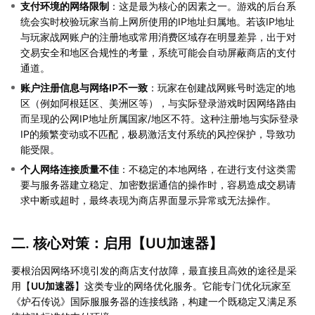
支付环境的网络限制
：这是最为核心的因素之一。游戏的后台系
统会实时校验玩家当前上网所使用的IP地址归属地。若该IP地址
与玩家战网账户的注册地或常用消费区域存在明显差异，出于对
交易安全和地区合规性的考量，系统可能会自动屏蔽商店的支付
通道。
账户注册信息与网络IP不一致
：玩家在创建战网账号时选定的地
区（例如阿根廷区、美洲区等），与实际登录游戏时因网络路由
而呈现的公网IP地址所属国家/地区不符。这种注册地与实际登录
IP的频繁变动或不匹配，极易激活支付系统的风控保护，导致功
能受限。
个人网络连接质量不佳
：不稳定的本地网络，在进行支付这类需
要与服务器建立稳定、加密数据通信的操作时，容易造成交易请
求中断或超时，最终表现为商店界面显示异常或无法操作。
二. 核心对策：启用【
UU加速器
】
要根治因网络环境引发的商店支付故障，最直接且高效的途径是采
用【
UU加速器
】这类专业的网络优化服务。它能专门优化玩家至
《炉石传说》国际服服务器的连接线路，构建一个既稳定又满足系