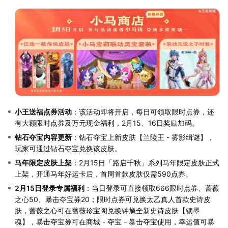
小王送福点券活动
：该活动即将开启，每日可领取限时点券，还
有大额限时点券及万元现金福利，2月15、16日奖励加码。
钻石夺宝内容更新
：钻石夺宝上新皮肤【兰陵王 - 雾影缉谜】，
玩家可通过钻石夺宝兑换该皮肤。
马年限定皮肤上架
：2月15日「路启千秋」系列马年限定皮肤正式
上架，开通马年好运卡后，首周首款皮肤仅需590点券。
2月15日登录专属福利
：当日登录可直接领取666限时点券、蔷薇
之心50、暴击夺宝券20；限时点券可兑换太乙真人首款史诗皮
肤，蔷薇之心可在蔷薇珍宝阁兑换钟馗全新史诗皮肤【锁墨
魂】，暴击夺宝券可在商城 - 夺宝 - 暴击夺宝使用，幸运值可暴