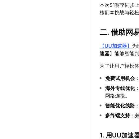
本次S1赛季同步
核副本挑战与轻
二. 借助网
【
UU加速器
】
为
速器
】能够智能
为了让用户轻松
免费试用机会
海外专线优化
网络连接。
智能优化线路
多终端支持
：
1. 用UU加