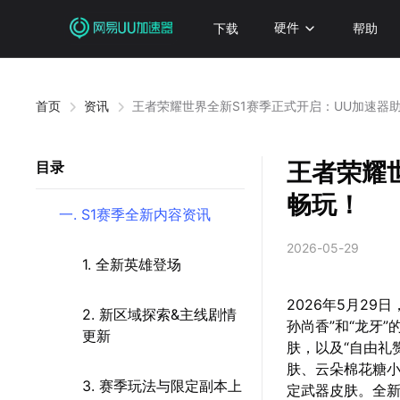
下载
硬件
帮助
首页
资讯
王者荣耀世界全新S1赛季正式开启：UU加速器
王者荣耀
目录
畅玩！
一. S1赛季全新内容资讯
2026-05-29
1. 全新英雄登场
2026年5月2
2. 新区域探索&主线剧情
孙尚香”和“龙牙”
更新
肤，以及“自由礼
肤、云朵棉花糖小
3. 赛季玩法与限定副本上
定武器皮肤。全