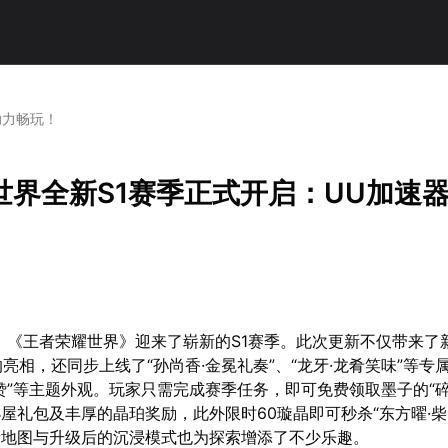
助力畅玩！
世界全新S1赛季正式开启：UU加速
9日，《王者荣耀世界》迎来了崭新的S1赛季。此次更新不仅带来了
的亮相，还同步上线了“孙尚香·金冕礼奏”、“龙牙·龙肴笑味”等专
赞”等主题外观。玩家只需完成赛季任务，即可免费领取墨子的“碎
屋礼包及丰厚的晶珀奖励，此外限时60璇晶即可秒杀“东方曜·柴
新地图与升级后的沉浸模式也为探索增添了不少乐趣。