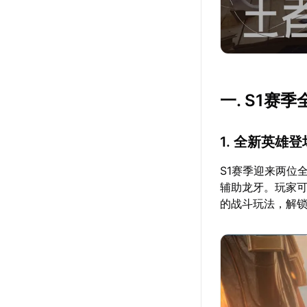
一. S1赛
1. 全新英雄登
S1赛季迎来两位
辅助龙牙。玩家
的战斗玩法，解