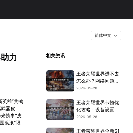
简体中文
器助力
相关资讯
王者荣耀世界进不去
怎么办？网络问题解
决指南！
2026-05-28
新英雄“共鸣
王者荣耀世界卡顿优
属武器皮
化攻略：设备设置与
光执事”皮
UU加速器实测！
2026-05-28
圆滚滚”限
王者荣耀世界全新S1