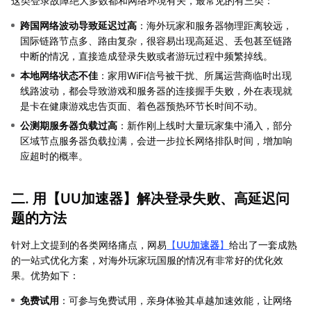
这类登录故障绝大多数都和网络环境有关，最常见的有三类：
跨国网络波动导致延迟过高
：海外玩家和服务器物理距离较远，
国际链路节点多、路由复杂，很容易出现高延迟、丢包甚至链路
中断的情况，直接造成登录失败或者游玩过程中频繁掉线。
本地网络状态不佳
：家用WiFi信号被干扰、所属运营商临时出现
线路波动，都会导致游戏和服务器的连接握手失败，外在表现就
是卡在健康游戏忠告页面、着色器预热环节长时间不动。
公测期服务器负载过高
：新作刚上线时大量玩家集中涌入，部分
区域节点服务器负载拉满，会进一步拉长网络排队时间，增加响
应超时的概率。
二. 用【
UU加速器
】解决登录失败、高延迟问
题的方法
针对上文提到的各类网络痛点，网易
【
UU加速器
】
给出了一套成熟
的一站式优化方案，对海外玩家玩国服的情况有非常好的优化效
果。优势如下：
免费试用
：可参与免费试用，亲身体验其卓越加速效能，让网络