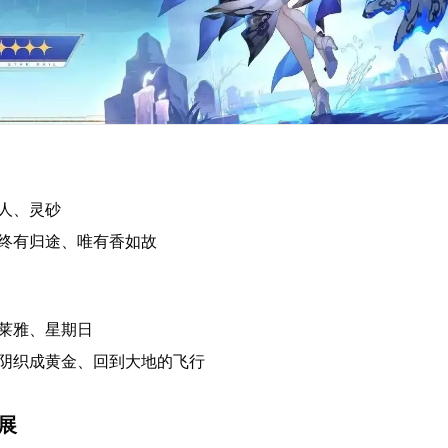
人、灵砂
路终有归途、唯有香如故
格莱雅、星期日
光阴织成黄金、回到大地的飞行
拓展