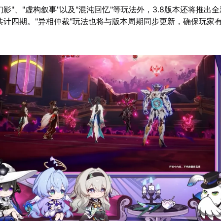
影"、"虚构叙事"以及"混沌回忆"等玩法外，3.8版本还将推出全
共计四期。"异相仲裁"玩法也将与版本周期同步更新，确保玩家