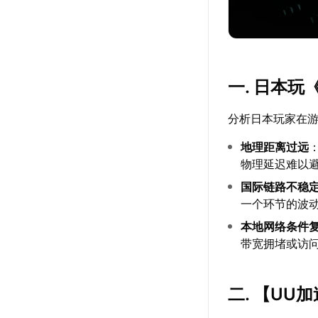
一. 日本
分析日本玩家在
地理距离过远
物理延迟难以
国际链路不稳
一个环节的波
本地网络条件
带宽拥堵或访
二. 【
UU加