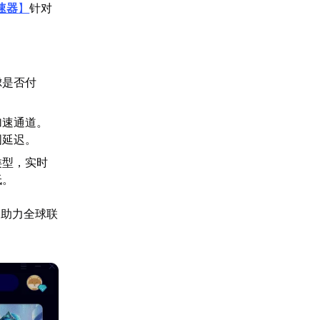
速器
】
针对
虑是否付
加速通道。
国延迟。
类型，实时
低。
，助力全球联