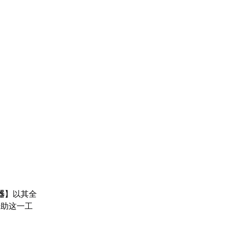
器
】以其全
借助这一工