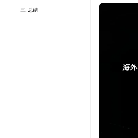
三. 总结