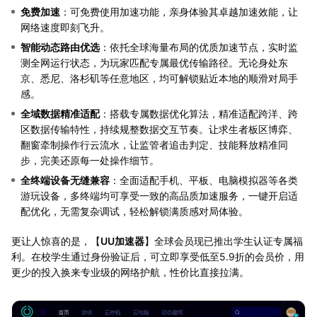
免费加速
：可免费使用加速功能，亲身体验其卓越加速效能，让
网络速度即刻飞升。
智能动态路由优选
：依托全球海量布局的优质加速节点，实时监
测全网运行状态，为玩家匹配专属最优传输路径。无论身处东
京、悉尼、洛杉矶等任意地区，均可解锁贴近本地的顺滑对局手
感。
全域数据精准适配
：搭载专属数据优化算法，精准适配跨洋、跨
区数据传输特性，持续规整数据交互节奏。让求生者板区博弈、
翻窗牵制操作行云流水，让监管者追击判定、技能释放精准同
步，完美还原每一处操作细节。
全终端设备无缝兼容
：全面适配手机、平板、电脑模拟器等各类
游玩设备，多终端均可享受一致的高品质加速服务，一键开启适
配优化，无需复杂调试，轻松解锁满质感对局体验。
更让人惊喜的是，【
UU加速器
】全球会员现已推出学生认证专属福
利。在校学生通过身份验证后，可立即享受低至5.9折的会员价，用
更少的投入换来专业级的网络护航，性价比直接拉满。