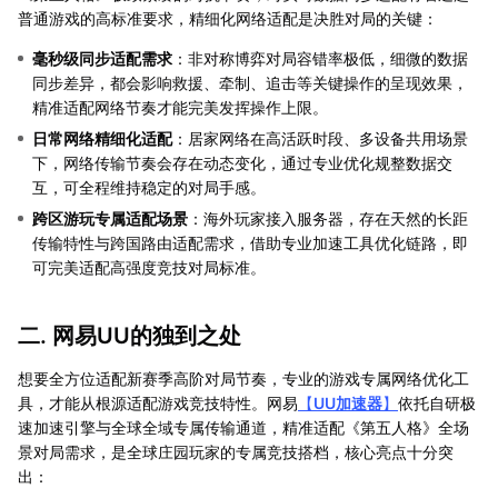
普通游戏的高标准要求，精细化网络适配是决胜对局的关键：
毫秒级同步适配需求
：非对称博弈对局容错率极低，细微的数据
同步差异，都会影响救援、牵制、追击等关键操作的呈现效果，
精准适配网络节奏才能完美发挥操作上限。
日常网络精细化适配
：居家网络在高活跃时段、多设备共用场景
下，网络传输节奏会存在动态变化，通过专业优化规整数据交
互，可全程维持稳定的对局手感。
跨区游玩专属适配场景
：海外玩家接入服务器，存在天然的长距
传输特性与跨国路由适配需求，借助专业加速工具优化链路，即
可完美适配高强度竞技对局标准。
二. 网易UU的独到之处
想要全方位适配新赛季高阶对局节奏，专业的游戏专属网络优化工
具，才能从根源适配游戏竞技特性。网易
【
UU加速器
】
依托自研极
速加速引擎与全球全域专属传输通道，精准适配《第五人格》全场
景对局需求，是全球庄园玩家的专属竞技搭档，核心亮点十分突
出：