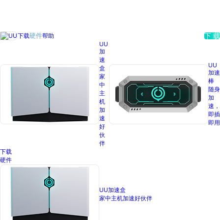
下载
帮助
硬件
下 载
UU
加
速
UU
盒
加速
家
棒
中
随身
主
加
机
速，
加
即插
速
即用
好
伙
伴
下载
硬件
UU加速盒
家中主机加速好伙伴