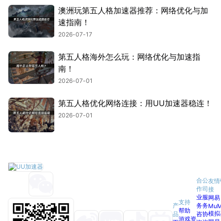
澳洲玩第五人格加速器推荐：网络优化与加
速指南！
2026-07-17
第五人格海外怎么玩：网络优化与加速指
南！
2026-07-01
第五人格优化网络连接：用UU加速器稳连！
2026-07-01
合
公
友情
作
司
接
业
服
网易
支持
产
务
务
Mu
帮助
模拟
品
咨
协
游戏资