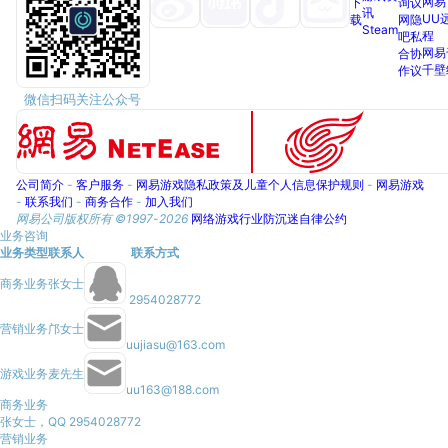
网易
下
询
议
讯
UU
载
网
隐
Steam
程
吧
私
网易
合
协
千壁
作
议
微信扫码关注公众号
公司简介
-
客户服务
-
网易游戏隐私政策及儿童个人信息保护规则
-
网易游戏
-
联系我们
-
商务合作
-
加入我们
网易公司版权所有 ©1997-
2026
网络游戏行业防沉迷自律公约
业务咨询
业务类型
联系人
联系方式
商务业务
张女士
2954028772
营销业务
邝女士
uujiasu@163.com
游戏业务
麦先生
uu163@188.com
商务业务
张女士，QQ 2954028772
营销业务