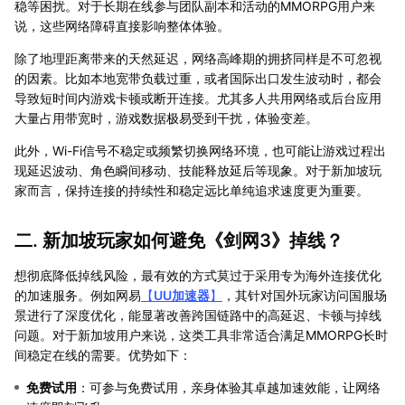
稳等困扰。对于长期在线参与团队副本和活动的MMORPG用户来
说，这些网络障碍直接影响整体体验。
除了地理距离带来的天然延迟，网络高峰期的拥挤同样是不可忽视
的因素。比如本地宽带负载过重，或者国际出口发生波动时，都会
导致短时间内游戏卡顿或断开连接。尤其多人共用网络或后台应用
大量占用带宽时，游戏数据极易受到干扰，体验变差。
此外，Wi-Fi信号不稳定或频繁切换网络环境，也可能让游戏过程出
现延迟波动、角色瞬间移动、技能释放延后等现象。对于新加坡玩
家而言，保持连接的持续性和稳定远比单纯追求速度更为重要。
二. 新加坡玩家如何避免《剑网3》掉线？
想彻底降低掉线风险，最有效的方式莫过于采用专为海外连接优化
的加速服务。例如网易
【
UU加速器
】
，其针对国外玩家访问国服场
景进行了深度优化，能显著改善跨国链路中的高延迟、卡顿与掉线
问题。对于新加坡用户来说，这类工具非常适合满足MMORPG长时
间稳定在线的需要。优势如下：
免费试用
：可参与免费试用，亲身体验其卓越加速效能，让网络