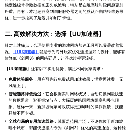
稳定性经常导致数据包丢失或波动，特别是在晚高峰时段问题更加
严重。再有，本地运营商到国服服务器之间的默认路由路径未必最
优，进一步拉高了延迟并加剧了卡顿。
二. 高效解决方法：选择【
UU加速器
】
针对上述痛点，合理使用专业的游戏网络加速工具可以显著改善状
况。
【
UU加速器
】
就是专为海外玩家优化连接游戏而设计，能够有
效降低《剑网3》的网络延迟，让游戏过程更流畅。
【
UU加速器
】还有以下实用优势，满足不同玩家需求：
免费体验服务
：用户可先行免费试用加速效果，满意再续费，无
风险上手。
智能选路降低延迟
：它会根据实时网络状况，自动切换到最快速
的数据通道，避开拥堵节点，大幅缓解跨国网络阻塞和丢包现
象。这样一来，新加坡玩家可以获得更加即时的操作反馈，技能
释放不再卡顿。
全球布局的专用加速线路
：其覆盖范围广泛，不论你位于新加坡
哪个城市，都能便捷接入专为《剑网3》优化的高速通道。这种稳