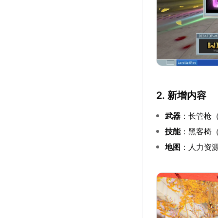
2. 新增内容
武器
：长管枪
技能
：黑客椅（
地图
：人力资源