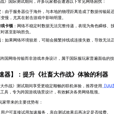
作战》国际测试期间，许多玩家都会遭遇以下常见网络困扰：
定
：由于服务器位于海外，与本地的物理距离造成了数据传输延迟，
应变慢，尤其在射击游戏中影响明显。
游戏卡顿
：网络不稳定时数据无法完整传递，表现为角色瞬移、
重时甚至影响胜负。
题
：如果网络环境较差，可能会频繁掉线或连接失败，导致无法
于跨国网络传输而非游戏本身设计，属于国际服玩家普遍面临的
速器
】：提升《社畜大作战》体验的利器
畜大作战》测试期间享受更稳定顺畅的联机体验，推荐使用
【
UU
化工具，专为跨国游戏场景设计，有效解决各类网络瓶颈。
玩家带来的主要优势有：
：用户可直接试用加速服务，亲自测试效果后再决定是否续费。