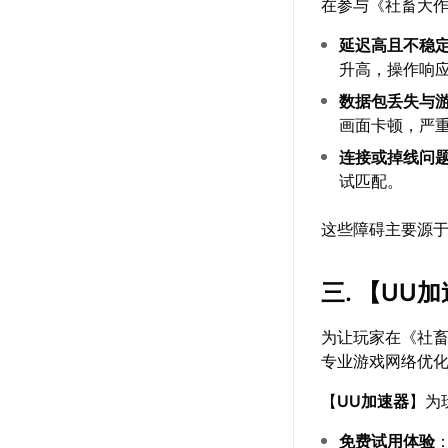
在参与《社畜大
延迟高且不稳
升高，操作响
数据包丢失与
画面卡顿，严
连接或掉线问
试匹配。
这些障碍主要源
三. 【
UU加
为让玩家在《社
专业游戏网络优
【
UU加速器
】为
免费试用体验