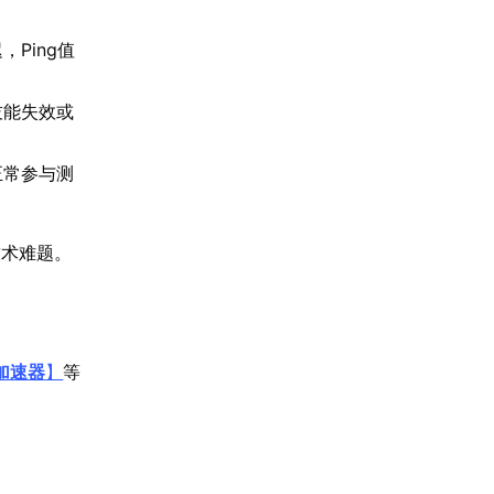
Ping值
技能失效或
正常参与测
技术难题。
加速器
】
等