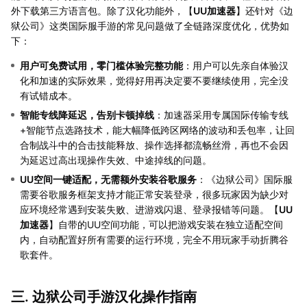
外下载第三方语言包。除了汉化功能外，【
UU加速器
】还针对《边
狱公司》这类国际服手游的常见问题做了全链路深度优化，优势如
下：
用户可免费试用，零门槛体验完整功能
：用户可以先亲自体验汉
化和加速的实际效果，觉得好用再决定要不要继续使用，完全没
有试错成本。
智能专线降延迟，告别卡顿掉线
：加速器采用专属国际传输专线
+智能节点选路技术，能大幅降低跨区网络的波动和丢包率，让回
合制战斗中的合击技能释放、操作选择都流畅丝滑，再也不会因
为延迟过高出现操作失效、中途掉线的问题。
UU空间一键适配，无需额外安装谷歌服务
：《边狱公司》国际服
需要谷歌服务框架支持才能正常安装登录，很多玩家因为缺少对
应环境经常遇到安装失败、进游戏闪退、登录报错等问题。【
UU
加速器
】自带的UU空间功能，可以把游戏安装在独立适配空间
内，自动配置好所有需要的运行环境，完全不用玩家手动折腾谷
歌套件。
三. 边狱公司手游汉化操作指南