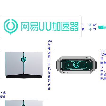
下
硬
帮
下 载
载
助
件
UU
加
速
UU
盒
加速
家
棒
中
随身
主
加
机
速，
加
即插
速
即用
好
伙
伴
下载
硬件