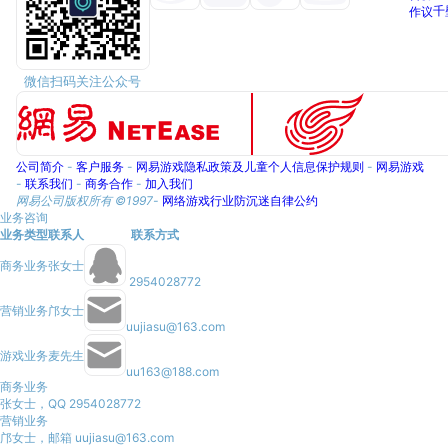
千
作
议
微信扫码关注公众号
公司简介
-
客户服务
-
网易游戏隐私政策及儿童个人信息保护规则
-
网易游戏
-
联系我们
-
商务合作
-
加入我们
网易公司版权所有 ©1997-
网络游戏行业防沉迷自律公约
业务咨询
业务类型
联系人
联系方式
商务业务
张女士
2954028772
营销业务
邝女士
uujiasu@163.com
游戏业务
麦先生
uu163@188.com
商务业务
张女士，QQ 2954028772
营销业务
邝女士，邮箱 uujiasu@163.com