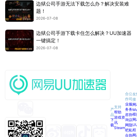
边狱公司手游无法下载怎么办？解决安装难
题！
2026-07-08
边狱公司手游下载卡住怎么解决？UU加速器
一键搞定！
2026-07-08
合
公
友
作
司
接
业
服
网
支持
产
务
务
M
帮助
模
品
咨
协
游戏资
网
下
询
议
讯
U
载
网
隐
Steam
程
吧
私
网
合
协