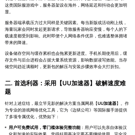
这类国际服游戏中，服务器架设在海外，网络延迟和抖动会更加明
显。
服务器端承载压力过大同样是关键因素。每当新版或活动刚上线，
海量玩家会同时发起更新请求，导致服务器响应变慢，每个人的下
载速度都受到影响。此时即便个人网络条件优异，也难逃整体拥堵
带来的降速。
设备储存空间与缓存累积也会拖累更新进度。手机长期使用后，缓
存文件与后台进程会占据大量系统资源，影响数据读写效能。当存
储空间趋近满额时，更新包的解压与安装步骤效率会大打折扣。
二. 首选利器：采用【
UU加速器
】破解速度难
题
针对上述症结，最立竿见影的解决方案当属网易【
UU加速器
】。作
为专业的游戏网络优化工具，它为《边狱公司》等国际服手游提供
了多项专属优化，优势如下：
用户可免费试用，零门槛体验完整功能
：用户可以先亲自体验汉
化和加速的实际效果，觉得好用再决定要不要继续使用，完全没