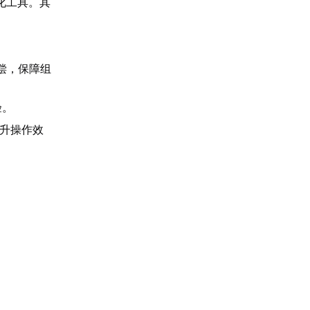
化工具。其
偿，保障组
验。
提升操作效