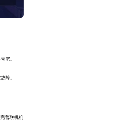
多带宽。
在故障。
续完善联机机