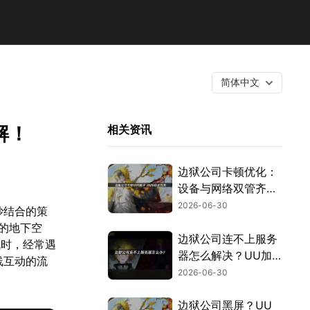
简体中文
解！
相关资讯
边狱公司卡顿优化：
设备与网络双管齐
下！
2026-06-30
巧妙结合的策
的地下空
边狱公司连不上服务
战时，经常遇
器怎么解决？UU加
线互动的流
速器优化教程分享！
2026-06-30
边狱公司黑屏？UU