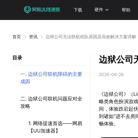
下载
硬件
帮助
首页
资讯
边狱公司无法联机组队原因及高效解决方案详解
边狱公司
目录
一. 边狱公司联机障碍的主要
2026-06-26
成因
《边狱公司》（Li
二. 边狱公司联机问题应对全
略类角色扮演游戏
攻略
间，体验跌宕起
到诸如“进不去房
1. 网络提速首选——网易
畅体验。
【UU加速器】