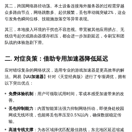
其二，跨国网络路径动荡。本土设备连接海外服务器的过程需穿越
众多路由节点，网络跳数多、起伏频繁，丢包率动辄突破2%，这会
引发角色瞬间位移、技能施放落空等异常表现。
其三，本地接入环境的干扰也不容忽视。带宽被其他应用挤占、无
线信号起伏或路由器缓存积压，都会进一步加剧延迟，令刷宝和团
队战的体验急剧下滑。
二. 对症良策：借助专用加速器降低延迟
应对错综复杂的网络状况，选用专业的游戏加速器是更高效率的解
法。网易【
UU加速器
】针对《天堂经典版》进行了专项调优，拥有
以下突出优点：
免费体验机制
：用户可领取试用时间，零成本感受加速带来的改
善。
丢包抑制能力
：内置智能算法强力抑制网络抖动，即便身处校园
网或无线环境，也能将丢包率压至0.5%以内，确保数据稳定传
输。
高速专线支撑
：为各区域择优匹配最佳路线，东北地区延迟缩减