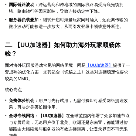
国际链路波动
：跨运营商和跨地域的国际线路易受海底光缆拥
堵、路由绕行等因素影响，导致连接稳定性下降。
服务器负载叠加
：测试开启时海量玩家同时涌入，远距离传输的
微小波动可能被进一步放大，从而引发登录卡顿或意外断连。
二. 【
UU加速器
】如何助力海外玩家顺畅体
验？
面对海外玩国服游戏常见的网络困境，网易
【
UU加速器
】
提供了一
套成熟的优化方案，尤其适合《诡秘之主》这类对连接稳定性要求
较高的MMO。
核心亮点：
免费体验机会
：用户可先行试用，无需付费即可感受网络提速效
果，再决定是否长期使用。
全球专线网络
：【
UU加速器
】在全球范围内部署了众多加速节点
与专属通道，无论用户位于北美、欧洲还是东南亚，都能通过智
能路由大幅缩短与服务器的有效连接距离，让登录界面不再无限
加载。