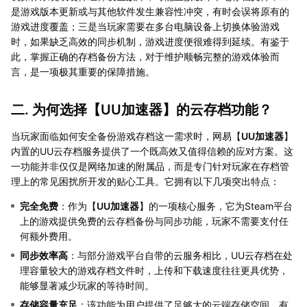
是游戏版本更新或与其他软件发生兼容性冲突，有时会误将原有的
游戏进度覆盖；三是当玩家需要在多台电脑设备上切换体验游戏
时，如果缺乏高效的同步机制，游戏进度便很难得到延续。有鉴于
此，掌握正确的存档备份方法，对于维护顺畅完整的游戏体验而
言，是一项极其重要的保障措施。
二. 为何选择【
UU加速器
】的云存档功能？
当玩家面临如何安全备份游戏存档这一需求时，网易【
UU加速器
】
内置的UU云存档服务提供了一个既高效又值得信赖的应对方案。这
一功能并非仅仅是网络加速的附属品，而是专门针对玩家在存档管
理上的常见困扰所开发的贴心工具。它拥有以下几项突出特点：
完全免费
：作为【
UU加速器
】的一项核心服务，它为Steam平台
上的游戏提供免费的云存档备份与同步功能，玩家不需要支付任
何额外费用。
同步效率高
：与部分游戏平台自带的云服务相比，UU云存档在处
理容量较大的游戏存档文件时，上传和下载速度往往更具优势，
能够显著减少玩家的等待时间。
存储容量充足
：该功能为用户提供了足够大的云端存储空间，有