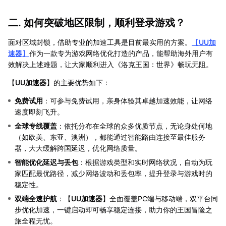
二. 如何突破地区限制，顺利登录游戏？
面对区域封锁，借助专业的加速工具是目前最实用的方案。
【
UU加
速器
】
作为一款专为游戏网络优化打造的产品，能帮助海外用户有
效解决上述难题，让大家顺利进入《洛克王国：世界》畅玩无阻。
【
UU加速器
】的主要优势如下：
免费试用
：可参与免费试用，亲身体验其卓越加速效能，让网络
速度即刻飞升。
全球专线覆盖
：依托分布在全球的众多优质节点，无论身处何地
（如欧美、东亚、澳洲），都能通过智能路由连接至最佳服务
器，大大缓解跨国延迟，优化网络质量。
智能优化延迟与丢包
：根据游戏类型和实时网络状况，自动为玩
家匹配最优路径，减少网络波动和丢包率，提升登录与游戏时的
稳定性。
双端全速护航
：【
UU加速器
】全面覆盖PC端与移动端，双平台同
步优化加速，一键启动即可畅享稳定连接，助力你的王国冒险之
旅全程无忧。