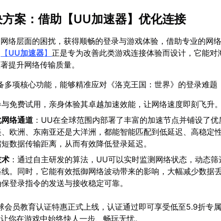
解决方案：借助【
UU加速器
】优化连接
述网络层面的困扰，获得顺畅的登录与游戏体验，借助专业的网
。
【
UU加速器
】
正是专为改善此类游戏连接体验而设计，它能对
显著提升网络传输质量。
备多项核心功能，能够精准应对《洛克王国：世界》的登录难题
参与免费试用，亲身体验其卓越加速效能，让网络速度即刻飞升
化网络通道
：UU在全球范围内部署了丰富的加速节点并铺设了优
美、欧洲、东南亚还是大洋洲，都能智能匹配到低延迟、高稳定
缩短数据传输距离，从而有效降低登录延迟。
技术
：通过自主研发的算法，UU可以实时监测网络状态，动态筛
路线。同时，它能有效抵御网络波动带来的影响，大幅减少数据
确保登录指令的发送与接收稳定可靠。
球会员教育认证特惠正式上线，认证通过即可享受低至5.9折专
，让你在游戏中始终快人一步、畅玩无忧。