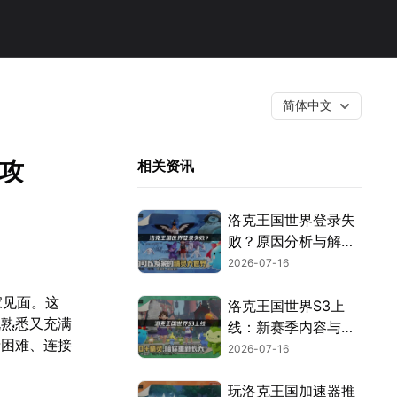
简体中文
攻
相关资讯
洛克王国世界登录失
败？原因分析与解决
技巧！
2026-07-16
家见面。这
洛克王国世界S3上
既熟悉又充满
线：新赛季内容与畅
录困难、连接
玩指南！
2026-07-16
玩洛克王国加速器推