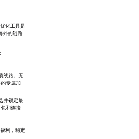
络优化工具是
海外的链路
：
。
质线路。无
性的专属加
选并锁定最
丢包和连接
属福利，稳定