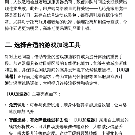
期，人数激增会显著增加服务器负荷，致使排队时间拉长或频繁出
现连接失败。此外，用户端网络质量同样关键——无论是家用宽带
还是高校WiFi，若存在信号波动或丢包，都容易引发数据传输异
常。尤其对于距离服务器较远的玩家，物理距离加剧信号衰减，令
操作延迟更为明显，高峰期更易遇到严重卡顿。
二. 选择合适的游戏加速工具
针对上述问题，借助专业的游戏加速软件成为提升体验的重要手
段。加速器需具备对目标区服的专线优化能力，能够有效减少断线
和丢包，并保障在测试期间的高并发环境下依然稳定运行。【
UU加
速器
】正好满足这些需求，专为冒险岛怀旧服等国际服游戏设计，
通过深度线路调整，大幅提升连接流畅性和稳定性。
【
UU加速器
】主要亮点如下：
免费试用
：可参与免费试用，亲身体验其卓越加速效能，让网络
速度即刻飞升。
智能选路，有效降低延迟和丢包
：【
UU加速器
】采用自主研发的
线路分析技术，可以自动挑选最佳传输路径，大幅减少信息丢
失，极大提升连接稳定度。这对于缓解频繁掉线、卡顿尤其有