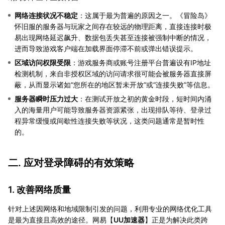
网络连接状况不稳定
：这属于最为普遍的原因之一。《冒险岛》
怀旧服的服务器与玩家之间存在较远的物理距离，直接连接时极
易出现网络延迟飙升、数据包丢失甚至连接被强制中断的情况，
进而导致游戏客户端在加载界面停滞不前或弹出错误提示。
区域访问权限受限
：游戏服务商或账号注册平台普遍设有IP地址
检测机制，来自非授权区域的访问请求很可能会被服务器直接屏
蔽，从而显示诸如“您所在的地区暂未开放”或“连接失败”等信息。
服务器瞬时压力过大
：在测试开放之初的黄金时段，短时间内涌
入的海量用户可能导致服务器资源紧张，出现排队等待、登录过
程异常缓慢或间歇性连接失败等状况，这类问题通常是暂时性
的。
二. 应对登录障碍的有效策略
1. 改善网络质量
针对上述因网络和地域限制引发的问题，利用专业的网络优化工具
是最为直接且高效的途径。网易【
UU加速器
】正是为解决此类跨