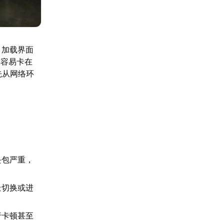
、加载界面
戏容易卡在
先从网络环
丢包严重，
景切换或进
行卡顿甚至