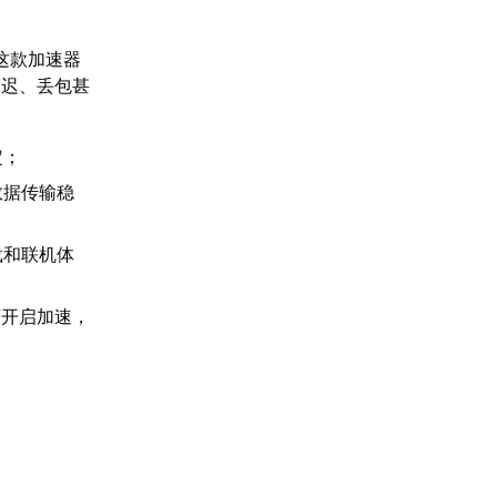
这款加速器
延迟、丢包甚
定；
数据传输稳
载和联机体
可开启加速，