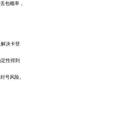
少丢包概率，
上解决卡登
稳定性得到
致封号风险。