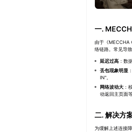
一. MEC
由于《MECCH
络链路。常见导
延迟过高
：数
丢包现象明显
IN"。
网络波动大
：
动返回主页面
二. 解决方
为缓解上述连接